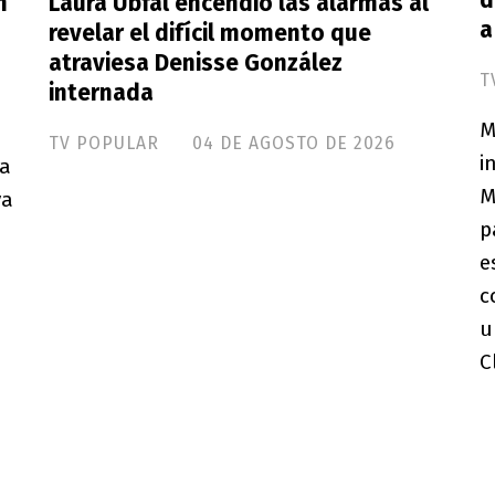
d
n
Laura Ubfal encendió las alarmas al
a
revelar el difícil momento que
atraviesa Denisse González
T
internada
M
TV POPULAR
04 DE AGOSTO DE 2026
i
da
M
va
p
e
c
u
C