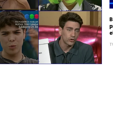
B
p
e
T
e