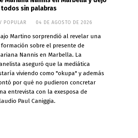
e Mariana Nannis en Marbella y dejó
 todos sin palabras
V POPULAR
04 DE AGOSTO DE 2026
ajo Martino sorprendió al revelar una
nformación sobre el presente de
ariana Nannis en Marbella. La
anelista aseguró que la mediática
staría viviendo como "okupa" y además
ontó por qué no pudieron concretar
na entrevista con la exesposa de
laudio Paul Caniggia.