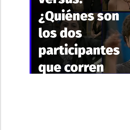
¿Quiénes son
los dos
participantes
que corren
riesgo de
quedar
eliminados est