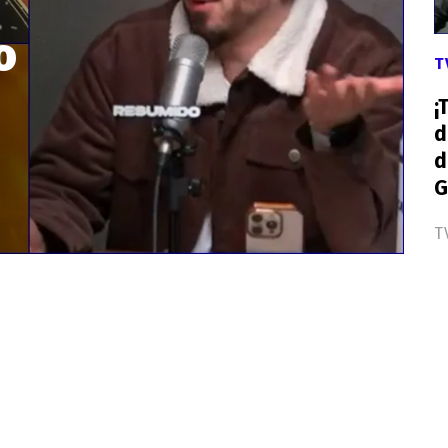
o
T
¡
d
d
G
T