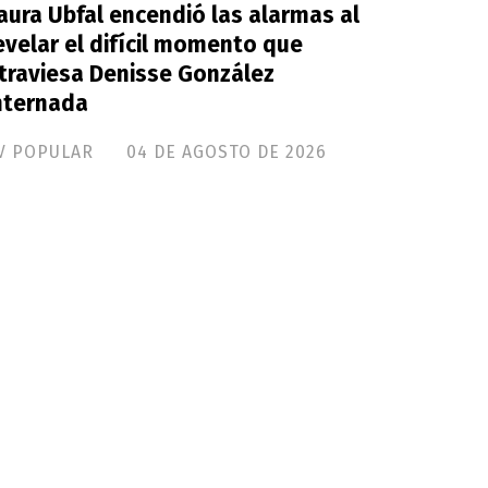
aura Ubfal encendió las alarmas al
evelar el difícil momento que
traviesa Denisse González
nternada
V POPULAR
04 DE AGOSTO DE 2026