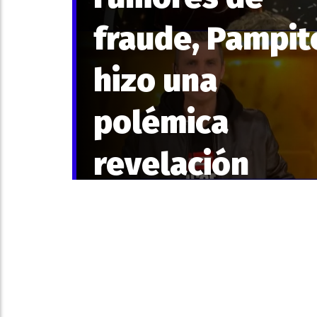
fraude, Pampit
hizo una
polémica
revelación
sobre la
expulsión de
Sol de Gran