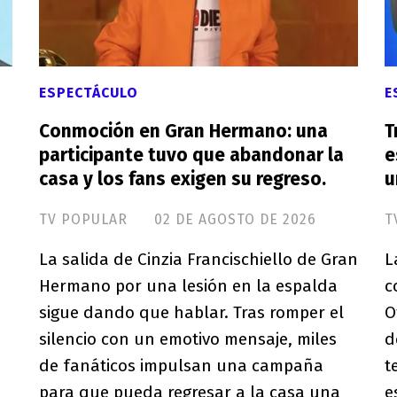
ESPECTÁCULO
E
Conmoción en Gran Hermano: una
T
participante tuvo que abandonar la
e
casa y los fans exigen su regreso.
u
TV POPULAR
02 DE AGOSTO DE 2026
T
La salida de Cinzia Francischiello de Gran
L
Hermano por una lesión en la espalda
c
sigue dando que hablar. Tras romper el
O
silencio con un emotivo mensaje, miles
d
de fanáticos impulsan una campaña
t
para que pueda regresar a la casa una
e